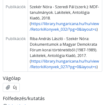
Publikációk
Szekér Nóra - Szeredi Pál (szerk.): MDF-
tanulmányok. Lakitelek, Antológia
Kiadó, 2018.
(
https://library.hungaricana.hu/hu/view
/RetorkiKonyvek_032/?pg=0&layout=s
)
Publikációk
Riba András László - Szekér Nóra:
Dokumentumok a Magyar Demokrata
Fórum korai történetéből (1987-1989).
Lakitelek, Antológia Kiadó, 2017.
(
https://library.hungaricana.hu/hu/view
/RetorkiKonyvek_027/?pg=0&layout=s
)
Vágólap
Új
Fölfedezés/kutatás