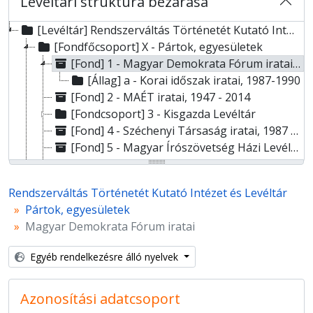
Levéltári struktúra bezárása
[Levéltár] Rendszerváltás Történetét Kutató Intézet és Levéltár
[Fondfőcsoport] X - Pártok, egyesületek
[Fond] 1 - Magyar Demokrata Fórum iratai, 1987 - 2014
[Állag] a - Korai időszak iratai, 1987-1990
[Fond] 2 - MAÉT iratai, 1947 - 2014
[Fondcsoport] 3 - Kisgazda Levéltár
[Fond] 4 - Széchenyi Társaság iratai, 1987 - 2015
[Fond] 5 - Magyar Írószövetség Házi Levéltára és Központi Irattára, 1955 - 2016
[Fond] 6 - Demokratikus Magyarországért Mozgalom iratai, 1987 - 1990
[Fond] 7 - Páneurópa Unió Egyesület iratai, 1989 - 2001
Rendszerváltás Történetét Kutató Intézet és Levéltár
[Fond] 8 - Antológia Kiadó iratai, 1990 - 2021
Pártok, egyesületek
[Fondfőcsoport] XIV - Személyek
Magyar Demokrata Fórum iratai
[Fondfőcsoport] XV - Gyűjtemények
[Fondfőcsoport] OH - Oral History-gyűjtemény
Egyéb rendelkezésre álló nyelvek
Azonosítási adatcsoport