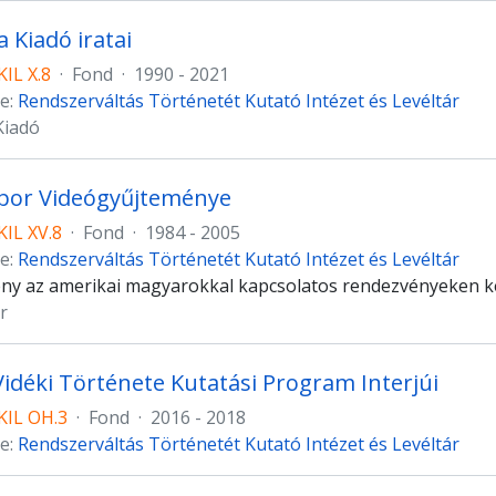
 Kiadó iratai
IL X.8
·
Fond
·
1990 - 2021
e:
Rendszerváltás Történetét Kutató Intézet és Levéltár
Kiadó
ibor Videógyűjteménye
IL XV.8
·
Fond
·
1984 - 2005
e:
Rendszerváltás Történetét Kutató Intézet és Levéltár
ny az amerikai magyarokkal kapcsolatos rendezvényeken kész
r
idéki Története Kutatási Program Interjúi
IL OH.3
·
Fond
·
2016 - 2018
e:
Rendszerváltás Történetét Kutató Intézet és Levéltár