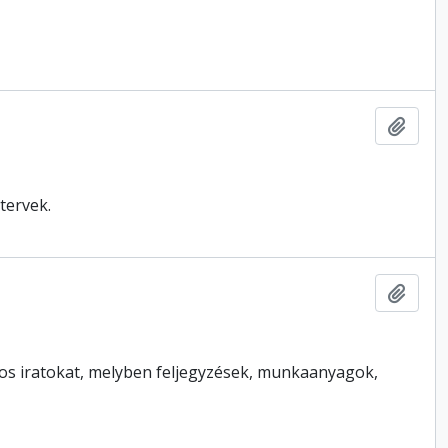
Hozzá
tervek.
Hozzá
tos iratokat, melyben feljegyzések, munkaanyagok,