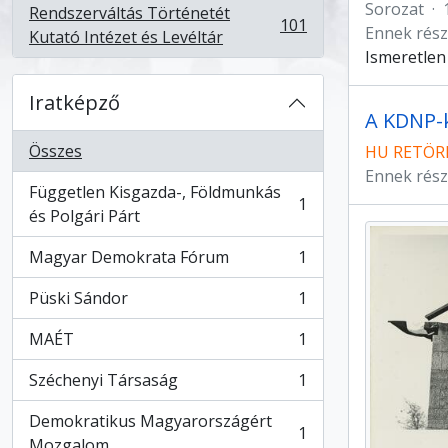
Sorozat
·
Rendszerváltás Történetét
101
Ennek rész
, 101 eredmények
Kutató Intézet és Levéltár
Ismeretlen
Iratképző
A KDNP-k
Összes
HU RETÖRK
Ennek rész
Független Kisgazda-, Földmunkás
1
, 1 eredmények
és Polgári Párt
Magyar Demokrata Fórum
1
, 1 eredmények
Püski Sándor
1
, 1 eredmények
MAÉT
1
, 1 eredmények
Széchenyi Társaság
1
, 1 eredmények
Demokratikus Magyarországért
1
, 1 eredmények
Mozgalom