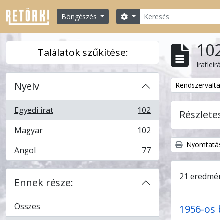
Skip to main content
Keresés
Search options
Böngészés
102
Találatok szűkítése:
Iratleír
Nyelv
Remove filter:
Rendszerváltá
Egyedi irat
102
Részlete
, 102 eredmények
Magyar
102
, 102 eredmények
Nyomtatás
Angol
77
, 77 eredmények
21 eredmén
Ennek része:
Összes
1956-os 