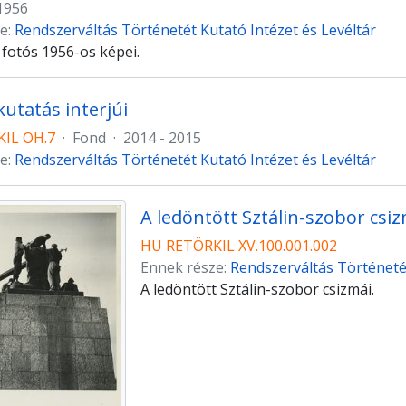
1956
e:
Rendszerváltás Történetét Kutató Intézet és Levéltár
 fotós 1956-os képei.
utatás interjúi
IL OH.7
·
Fond
·
2014 - 2015
e:
Rendszerváltás Történetét Kutató Intézet és Levéltár
A ledöntött Sztálin-szobor csi
HU RETÖRKIL XV.100.001.002
Ennek része:
Rendszerváltás Történetét
A ledöntött Sztálin-szobor csizmái.