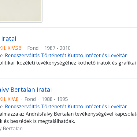
iratai
IL XIV.26
·
Fond
·
1987 - 2010
e:
Rendszerváltás Történetét Kutató Intézet és Levéltár
litikai, közéleti tevékenységéhez köthető iratok és grafikai 
lvy Bertalan iratai
IL XIV.8
·
Fond
·
1988 - 1995
e:
Rendszerváltás Történetét Kutató Intézet és Levéltár
talmazza az Andrásfalvy Bertalan tevékenységével kapcsola
 és beszédek is megtalálhatóak.
y Bertalan