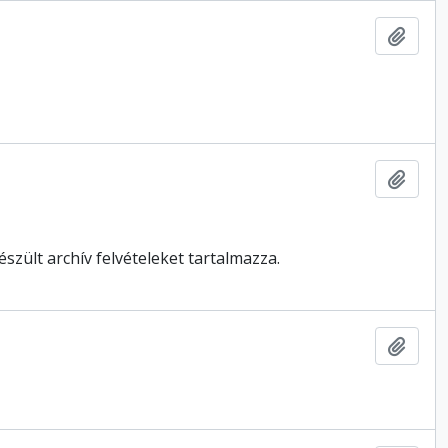
Hozzá
Hozzá
ült archív felvételeket tartalmazza.
Hozzá