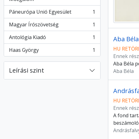
Páneurópa Unió Egyesület
1
, 1 eredmények
Magyar Írószövetség
1
, 1 eredmények
Antológia Kiadó
1
Aba Béla 
, 1 eredmények
HU RETÖRK
Haas György
1
, 1 eredmények
Ennek rész
Aba Béla po
Leírási szint
Aba Béla
Andrásfa
HU RETÖRK
Ennek rész
A fond tar
beszámolók
Andrásfalv