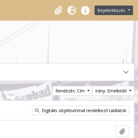
Bejelentkezés
Vágólap
Nyelv
Gyorshivatkozások
Rendezés: Cím
Irány: Emelkedő
Digitális objektummal rendelkező találatok
Hozzá