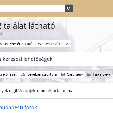
Search in browse page
 találat látható
ás
s Történetét Kutató Intézet és Levéltár
s keresési lehetőségek
i előnézet
Levéltári struktúra
Card view
Table view
yek digitális objektummal/tartalommal
budapesti fotók