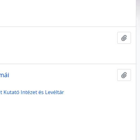
Hozzá
zmái
Hozzá
 Kutató Intézet és Levéltár