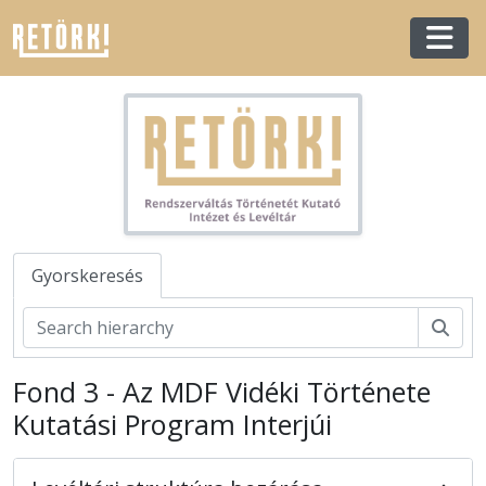
Skip to main content
Togg
Gyorskeresés
Kere
Fond 3 - Az MDF Vidéki Története
[Levéltár] Rendszerváltás Történetét Kutató Intézet és Levéltár
Kutatási Program Interjúi
[Fondfőcsoport] X - Pártok, egyesületek
[Fondfőcsoport] XIV - Személyek