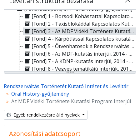
Levéltári struktúra bezárása
[Fondfőcsoport] XV - Gyűjtemények
[Fondfőcsoport] OH - Oral History-gyűjtemény
[Fond] 1 - Borsodi Kohászattal Kapcsolatos Kutatási Program Interjúi, 2015 - 2016
[Fond] 2 - Taxisblokáddal Kapcsolatos Kutatási Program Interjúi, 2015 - 2016
[Fond] 3 - Az MDF Vidéki Története Kutatási Program Interjúi, 2016 - 2018
[Fond] 4 - Kárpótlással Kapcsolatos kutatási program Interjúi, 2014 - 2015
[Fond] 5 - Ötvenhatosok a Rendszerváltás éveiről, 2014
[Fond] 6 - Az MDF-kutatás interjúi, 2014 - 2015
[Fond] 7 - A KDNP-kutatás interjúi, 2014 - 2015
[Fond] 8 - Vegyes tematikájú interjúk, 2013 - 2019
[Fond] 9 - Németországi interjúk, 2016
[Fond] 10 - Kárpátaljai interjúk, 2018
Rendszerváltás Történetét Kutató Intézet és Levéltár
[Fond] 11 - RETÖRKI életútinterjúk, 2019
Oral History-gyűjtemény
[Fond] 12 - FKGP-kutatás interjúi, 2013 - 2019
Az MDF Vidéki Története Kutatási Program Interjúi
Egyéb rendelkezésre álló nyelvek
Azonosítási adatcsoport