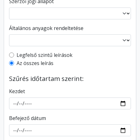
Szerzői jogi állapot
Általános anyagok rendeltetése
Top-level description filter
Legfelső szintű leírások
Az összes leírás
Szűrés időtartam szerint:
Kezdet
Befejező dátum