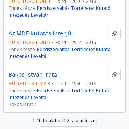
HU RETÖRKIL OH.3
·
Fond
·
2016 - 2018
Ennek része:
Rendszerváltás Történetét Kutató
Intézet és Levéltár
Az MDF-kutatás interjúi
Hozzá
HU RETÖRKIL OH.6
·
Fond
·
2014 - 2015
Ennek része:
Rendszerváltás Történetét Kutató
Intézet és Levéltár
Bakos István iratai
Hozzá
HU RETÖRKIL XIV.3
·
Fond
·
1960 - 2014
Ennek része:
Rendszerváltás Történetét Kutató
Intézet és Levéltár
Bakos István
1-10 találat a 102 találat közül