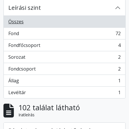
Leírási szint
Összes
Fond
72
, 72 eredmények
Fondfőcsoport
4
, 4 eredmények
Sorozat
2
, 2 eredmények
Fondcsoport
2
, 2 eredmények
Állag
1
, 1 eredmények
Levéltár
1
, 1 eredmények
102 találat látható
Iratleírás