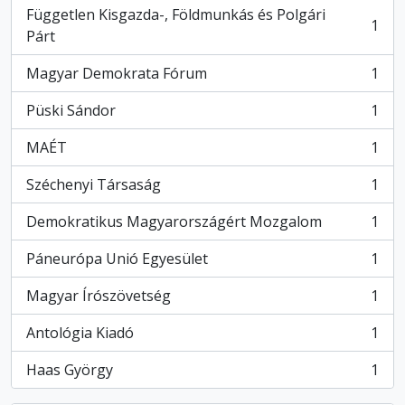
Független Kisgazda-, Földmunkás és Polgári
1
, 1 eredmények
Párt
Magyar Demokrata Fórum
1
, 1 eredmények
Püski Sándor
1
, 1 eredmények
MAÉT
1
, 1 eredmények
Széchenyi Társaság
1
, 1 eredmények
Demokratikus Magyarországért Mozgalom
1
, 1 eredmények
Páneurópa Unió Egyesület
1
, 1 eredmények
Magyar Írószövetség
1
, 1 eredmények
Antológia Kiadó
1
, 1 eredmények
Haas György
1
, 1 eredmények