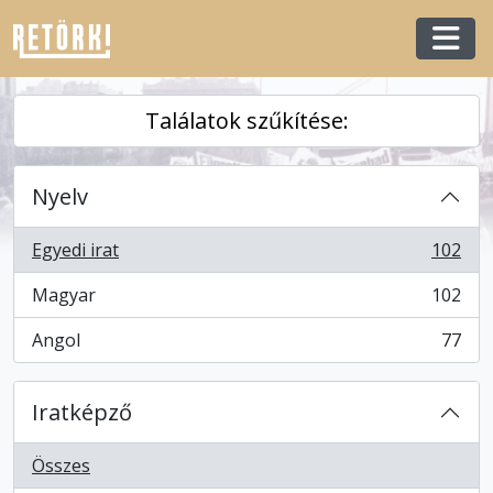
Skip to main content
Togg
Találatok szűkítése:
Nyelv
Egyedi irat
102
, 102 eredmények
Magyar
102
, 102 eredmények
Angol
77
, 77 eredmények
Iratképző
Összes