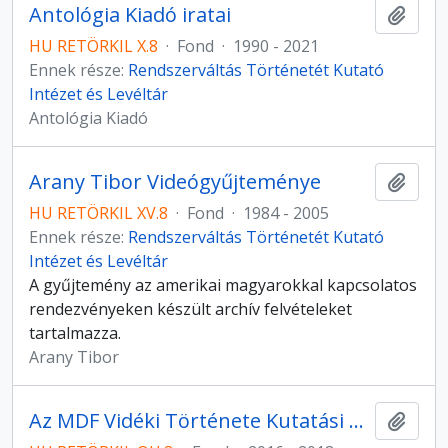
Antológia Kiadó iratai
Hozzá
HU RETÖRKIL X.8
·
Fond
·
1990 - 2021
Ennek része:
Rendszerváltás Történetét Kutató
Intézet és Levéltár
Antológia Kiadó
Arany Tibor Videógyűjteménye
Hozzá
HU RETÖRKIL XV.8
·
Fond
·
1984 - 2005
Ennek része:
Rendszerváltás Történetét Kutató
Intézet és Levéltár
A gyűjtemény az amerikai magyarokkal kapcsolatos
rendezvényeken készült archív felvételeket
tartalmazza.
Arany Tibor
Az MDF Vidéki Története Kutatási Program Interjúi
Hozzá