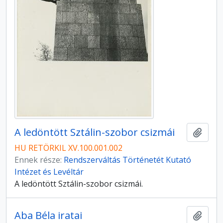
A ledöntött Sztálin-szobor csizmái
Hozzá
HU RETÖRKIL XV.100.001.002
Ennek része:
Rendszerváltás Történetét Kutató
Intézet és Levéltár
A ledöntött Sztálin-szobor csizmái.
Aba Béla iratai
Hozzá