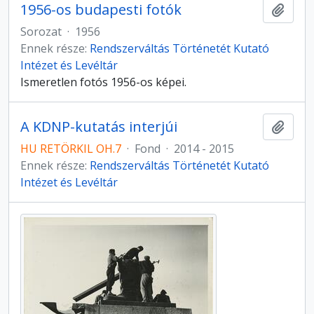
1956-os budapesti fotók
Hozzá
Sorozat
·
1956
Ennek része:
Rendszerváltás Történetét Kutató
Intézet és Levéltár
Ismeretlen fotós 1956-os képei.
A KDNP-kutatás interjúi
Hozzá
HU RETÖRKIL OH.7
·
Fond
·
2014 - 2015
Ennek része:
Rendszerváltás Történetét Kutató
Intézet és Levéltár