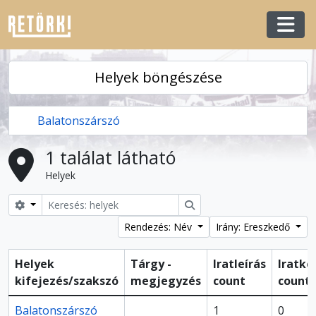
Skip to main content
Togg
Helyek böngészése
Balatonszárszó
1 találat látható
Helyek
Search options
Keresés
Rendezés: Név
Irány: Ereszkedő
Helyek
Tárgy -
Iratleírás
Iratké
kifejezés/szakszó
megjegyzés
count
count
Balatonszárszó
1
0