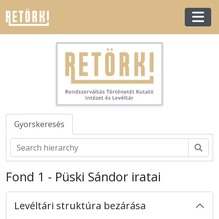
Skip to main content
Togg
Gyorskeresés
Kere
Fond 1 - Püski Sándor iratai
Levéltári struktúra bezárása