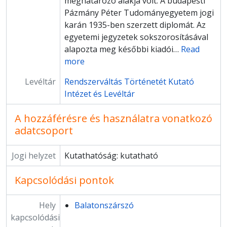
meghatározó alakja volt. A budapesti
[Fond] 36 - Fekete Géza Bertalan iratai
Pázmány Péter Tudományegyetem jogi
[Fond] 37 - Csehák Judit iratai
karán 1935-ben szerzett diplomát. Az
[Fond] 38 - Tabajdi Csaba iratai
egyetemi jegyzetek sokszorosításával
[Fond] 89 - Németh Miklós iratai
alapozta meg későbbi kiadói
…
Read
[Fondfőcsoport] XV - Gyűjtemények
more
[Fondfőcsoport] OH - Oral History-gyűjtemény
Levéltár
Rendszerváltás Történetét Kutató
Intézet és Levéltár
A hozzáférésre és használatra vonatkozó
adatcsoport
Jogi helyzet
Kutathatóság: kutatható
Kapcsolódási pontok
Hely
Balatonszárszó
kapcsolódási