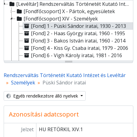
[Levéltár] Rendszerváltás Történetét Kutató Intézet és Levéltár
[Fondfőcsoport] X - Pártok, egyesületek
[Fondfőcsoport] XIV - Személyek
[Fond] 1 - Püski Sándor iratai, 1930 - 2013
[Fond] 2 - Haas György iratai, 1960 - 1995
[Fond] 3 - Bakos István iratai, 1960 - 2014
[Fond] 4 - Kiss Gy. Csaba iratai, 1979 - 2006
[Fond] 6 - Vigh Károly iratai, 1981 - 2016
[Fond] 7 - M. Kiss Sándor iratai, 1970 - 2014
[Fond] 8 - Andrásfalvy Bertalan iratai, 1988 - 1995
Rendszerváltás Történetét Kutató Intézet és Levéltár
[Fond] 9 - Kukorelli István iratai, 1985 - 2002
Személyek
Püski Sándor iratai
[Fond] 10 - Császár Nagy László iratai, 1987 - 2014
[Fond] 11 - M. Szabó Imre iratai, 1956 - 2014
Egyéb rendelkezésre álló nyelvek
[Fond] 12 - Székelyhídi Ágoston iratai, 1965 - 2007
[Fond] 13 - Csengey Dénes iratai, 1987 - 1991
Azonosítási adatcsoport
[Fond] 14 - Bíró Zoltán iratai, 1987 - 1989
[Fond] 15 - Tóth Gy. László iratai, 1988 - 2002
[Fond] 16 - Zétényi Zsolt iratai, 1986 - 2014
Jelzet
HU RETÖRKIL XIV.1
[Fond] 17 - Pozsgay Imre iratai, 1956 - 2016