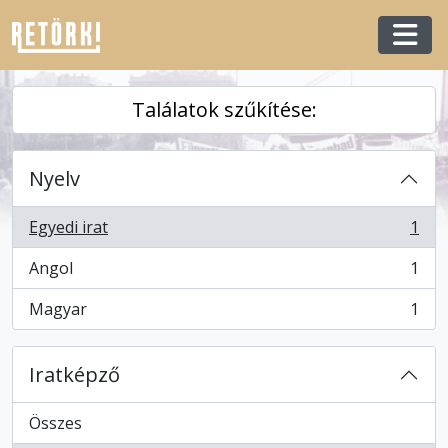
Skip to main content
Togg
Találatok szűkítése:
Nyelv
Egyedi irat
1
, 1 eredmények
Angol
1
, 1 eredmények
Magyar
1
, 1 eredmények
Iratképző
Összes