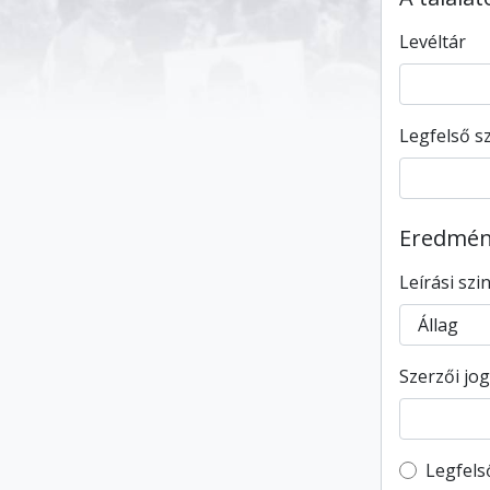
Levéltár
Legfelső sz
Eredmény
Leírási szi
Szerzői jog
Top-leve
Legfels