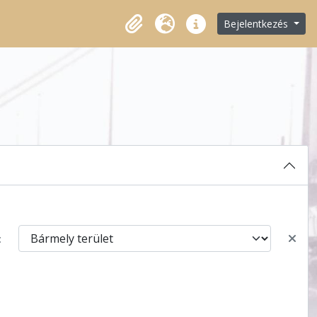
Bejelentkezés
Vágólap
Nyelv
Gyorshivatkozások
: