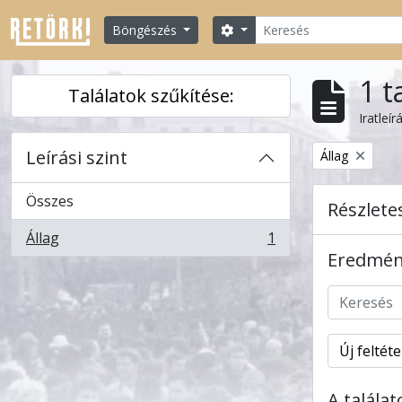
Skip to main content
Keresés
Search options
Böngészés
1 t
Találatok szűkítése:
Iratleír
Leírási szint
Remove filter:
Állag
Összes
Részlete
Állag
1
, 1 eredmények
Eredmény
Új feltét
A talála