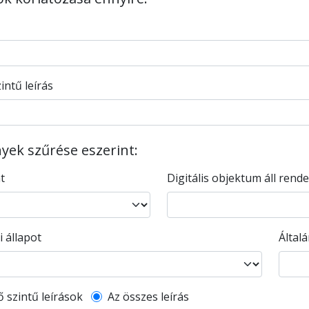
intű leírás
ek szűrése eszerint:
nt
Digitális objektum áll rend
i állapot
Által
l description filter
ő szintű leírások
Az összes leírás