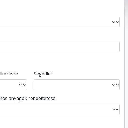
elkezésre
Segédlet
ános anyagok rendeltetése