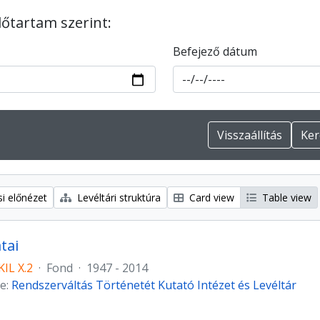
dőtartam szerint:
Befejező dátum
i előnézet
Levéltári struktúra
Card view
Table view
tai
IL X.2
·
Fond
·
1947 - 2014
e:
Rendszerváltás Történetét Kutató Intézet és Levéltár