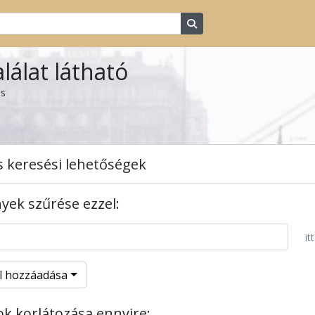
Search in browse page
alálat látható
ás
s keresési lehetőségek
ek szűrése ezzel:
itt
el hozzáadása
tok korlátozása ennyire: