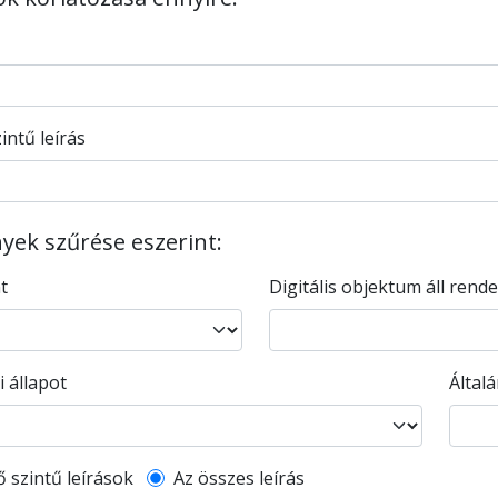
intű leírás
ek szűrése eszerint:
nt
Digitális objektum áll rend
i állapot
Által
l description filter
ő szintű leírások
Az összes leírás