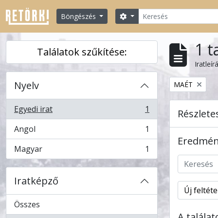
Skip to main content
Keresés
Search options
Böngészés
1 t
Találatok szűkítése:
Iratleír
Nyelv
Remove filter:
MAÉT
Egyedi irat
1
Részlete
, 1 eredmények
Angol
1
, 1 eredmények
Eredmény
Magyar
1
, 1 eredmények
Iratképző
Új feltét
Összes
A talála