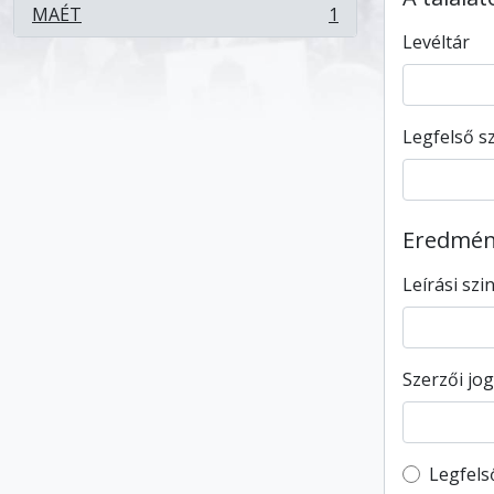
MAÉT
1
, 1 eredmények
Levéltár
Legfelső sz
Eredmény
Leírási szi
Szerzői jog
Top-leve
Legfels