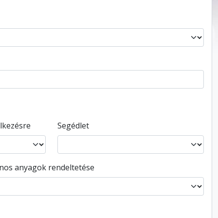
elkezésre
Segédlet
ános anyagok rendeltetése