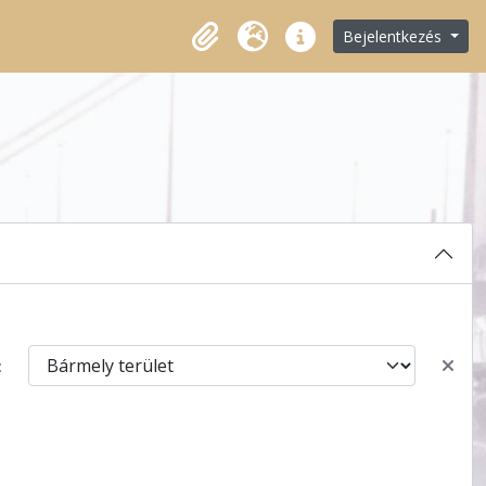
Bejelentkezés
Vágólap
Nyelv
Gyorshivatkozások
: