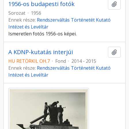
1956-os budapesti fotók
Hozzá
Sorozat
·
1956
Ennek része:
Rendszerváltás Történetét Kutató
Intézet és Levéltár
Ismeretlen fotós 1956-os képei.
A KDNP-kutatás interjúi
Hozzá
HU RETÖRKIL OH.7
·
Fond
·
2014 - 2015
Ennek része:
Rendszerváltás Történetét Kutató
Intézet és Levéltár