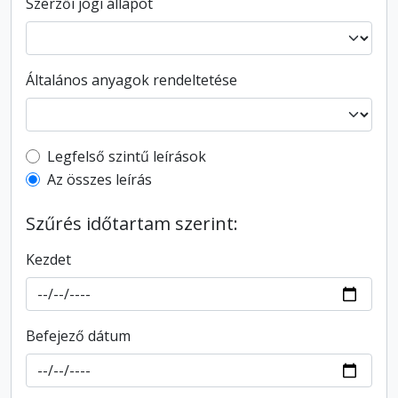
Szerzői jogi állapot
Általános anyagok rendeltetése
Top-level description filter
Legfelső szintű leírások
Az összes leírás
Szűrés időtartam szerint:
Kezdet
Befejező dátum