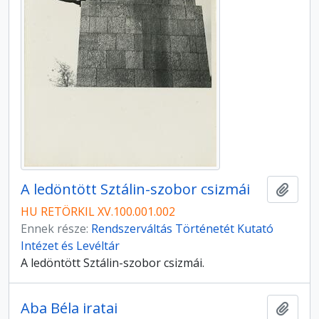
A ledöntött Sztálin-szobor csizmái
Hozzá
HU RETÖRKIL XV.100.001.002
Ennek része:
Rendszerváltás Történetét Kutató
Intézet és Levéltár
A ledöntött Sztálin-szobor csizmái.
Aba Béla iratai
Hozzá