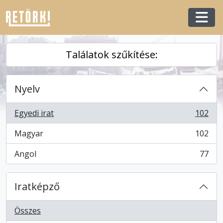
Skip to main content
Togg
Találatok szűkítése:
Nyelv
Egyedi irat
102
, 102 eredmények
Magyar
102
, 102 eredmények
Angol
77
, 77 eredmények
Iratképző
Összes