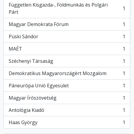
Független Kisgazda-, Földmunkás és Polgári
1
, 1 eredmények
Párt
Magyar Demokrata Fórum
1
, 1 eredmények
Püski Sándor
1
, 1 eredmények
MAÉT
1
, 1 eredmények
Széchenyi Társaság
1
, 1 eredmények
Demokratikus Magyarországért Mozgalom
1
, 1 eredmények
Páneurópa Unió Egyesület
1
, 1 eredmények
Magyar Írószövetség
1
, 1 eredmények
Antológia Kiadó
1
, 1 eredmények
Haas György
1
, 1 eredmények