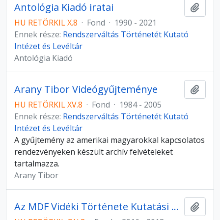
Antológia Kiadó iratai
Hozzá
HU RETÖRKIL X.8
·
Fond
·
1990 - 2021
Ennek része:
Rendszerváltás Történetét Kutató
Intézet és Levéltár
Antológia Kiadó
Arany Tibor Videógyűjteménye
Hozzá
HU RETÖRKIL XV.8
·
Fond
·
1984 - 2005
Ennek része:
Rendszerváltás Történetét Kutató
Intézet és Levéltár
A gyűjtemény az amerikai magyarokkal kapcsolatos
rendezvényeken készült archív felvételeket
tartalmazza.
Arany Tibor
Az MDF Vidéki Története Kutatási Program Interjúi
Hozzá