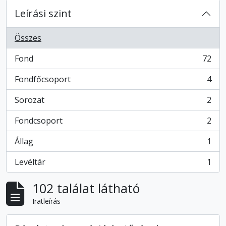
Leírási szint
Összes
Fond
72
, 72 eredmények
Fondfőcsoport
4
, 4 eredmények
Sorozat
2
, 2 eredmények
Fondcsoport
2
, 2 eredmények
Állag
1
, 1 eredmények
Levéltár
1
, 1 eredmények
102 találat látható
Iratleírás