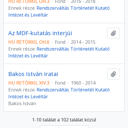
HU RETÖRKIL OH.3
·
Fond
·
2016 - 2018
Ennek része:
Rendszerváltás Történetét Kutató
Intézet és Levéltár
Az MDF-kutatás interjúi
Hozzá
HU RETÖRKIL OH.6
·
Fond
·
2014 - 2015
Ennek része:
Rendszerváltás Történetét Kutató
Intézet és Levéltár
Bakos István iratai
Hozzá
HU RETÖRKIL XIV.3
·
Fond
·
1960 - 2014
Ennek része:
Rendszerváltás Történetét Kutató
Intézet és Levéltár
Bakos István
1-10 találat a 102 találat közül