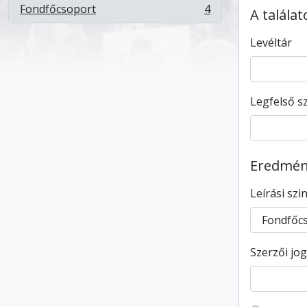
Fondfőcsoport
4
A talála
, 4 eredmények
Levéltár
Legfelső sz
Eredmény
Leírási szi
Szerzői jog