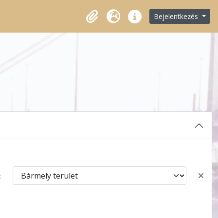
Bejelentkezés
Vágólap
Nyelv
Gyorshivatkozások
: