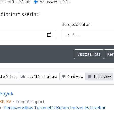
l description filter
ő szintű leírások
Az összes leírás
dőtartam szerint:
Befejező dátum
i előnézet
Levéltári struktúra
Card view
Table view
ények
IL XV
·
Fondfőcsoport
e:
Rendszerváltás Történetét Kutató Intézet és Levéltár