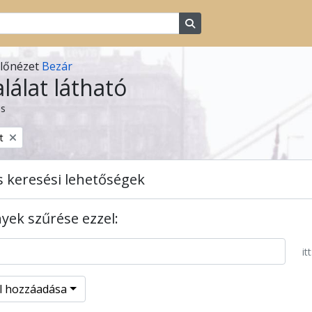
Search in browse page
előnézet
Bezár
alálat látható
ás
t
s keresési lehetőségek
ek szűrése ezzel:
itt
el hozzáadása