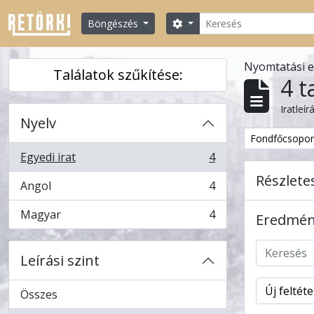
Skip to main content
Keresés
Search options
Böngészés
Nyomtatási 
Találatok szűkítése:
4 t
Iratleír
Nyelv
Remove filter:
Fondfőcsopor
Egyedi irat
4
, 4 eredmények
Részlete
Angol
4
, 4 eredmények
Magyar
4
Eredmény
, 4 eredmények
Leírási szint
Új feltét
Összes