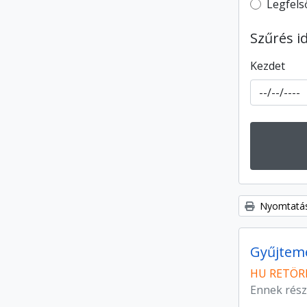
Top-leve
Legfels
Szűrés i
Kezdet
Nyomtatás
Gyűjtem
HU RETÖRK
Ennek rész