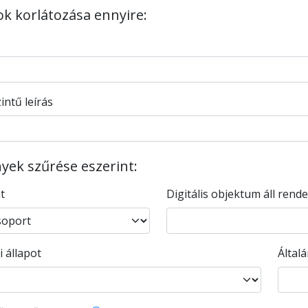
tok korlátozása ennyire:
intű leírás
ek szűrése eszerint:
nt
Digitális objektum áll rend
i állapot
Által