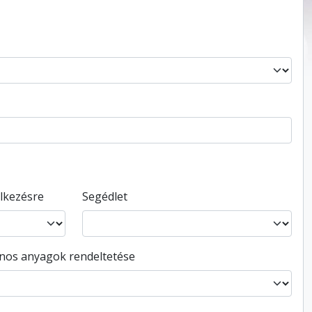
elkezésre
Segédlet
ános anyagok rendeltetése