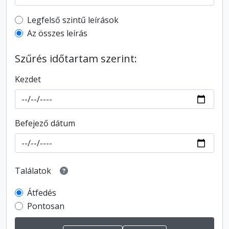
Top-level description filter
Legfelső szintű leírások
Az összes leírás
Szűrés időtartam szerint:
Kezdet
Befejező dátum
Találatok
Átfedés
Pontosan