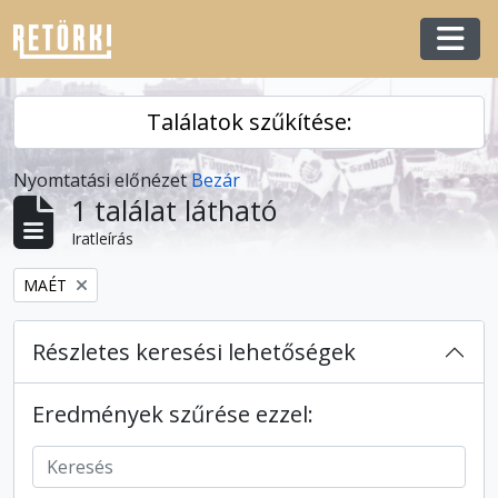
Skip to main content
Togg
Találatok szűkítése:
Nyomtatási előnézet
Bezár
1 találat látható
Iratleírás
Remove filter:
MAÉT
Részletes keresési lehetőségek
Eredmények szűrése ezzel: