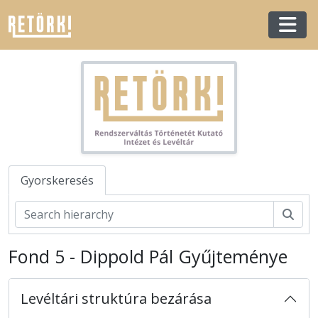
Skip to main content
Togg
Gyorskeresés
Kere
Fond 5 - Dippold Pál Gyűjteménye
[Levéltár] Rendszerváltás Történetét Kutató Intézet és Levéltár
Levéltári struktúra bezárása
[Fondfőcsoport] X - Pártok, egyesületek