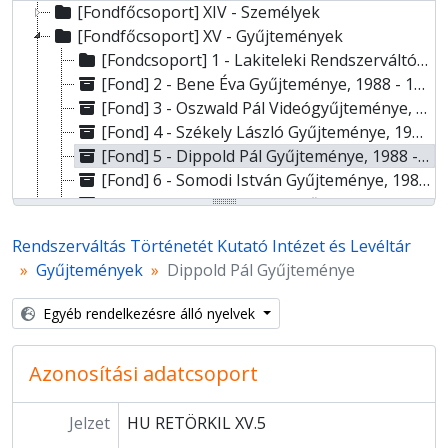
[Fondfőcsoport] XIV - Személyek
[Fondfőcsoport] XV - Gyűjtemények
[Fondcsoport] 1 - Lakiteleki Rendszerváltó Archívum – Lezsák Sándor Gyűjteménye, 1970 - 2014
[Fond] 2 - Bene Éva Gyűjteménye, 1988 - 1990
[Fond] 3 - Oszwald Pál Videógyűjteménye, 1989 - 2001
[Fond] 4 - Székely László Gyűjteménye, 1987 - 2010
[Fond] 5 - Dippold Pál Gyűjteménye, 1988 - 1992
[Fond] 6 - Somodi István Gyűjteménye, 1981 - 1990
[Fond] 7 - Schmidt István Gyűjteménye, 1990 - 2005
[Fond] 8 - Arany Tibor Videógyűjteménye, 1984 - 2005
Rendszerváltás Történetét Kutató Intézet és Levéltár
[Fond] 9 - Saád József Gyűjteménye, 1989 - 1994
Gyűjtemények
Dippold Pál Gyűjteménye
[Fond] 10 - Bella Árpád Gyűjteménye, 1950 - 1989
[Fond] 11 - Drótos László Gyűjteménye, 1966 - 1988
Egyéb rendelkezésre álló nyelvek
[Fond] 12 - Balassa Zoltán plakát-, röplap- és aprónyomtatvány-gyűjteménye, 1989
[Fond] 100 - Vegyes iratok, 1970 - 2018
Azonosítási adatcsoport
[Fondfőcsoport] OH - Oral History-gyűjtemény
Jelzet
HU RETÖRKIL XV.5