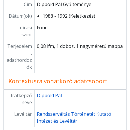
Cím
Dippold Pál Gyűjteménye
Dátum(ok)
1988 - 1992 (Keletkezés)
Leírási
Fond
szint
Terjedelem
0,08 ifm, 1 doboz, 1 nagyméretű mappa
,
adathordoz
ók
Kontextusra vonatkozó adatcsoport
Iratképző
Dippold Pál
neve
Levéltár
Rendszerváltás Történetét Kutató
Intézet és Levéltár