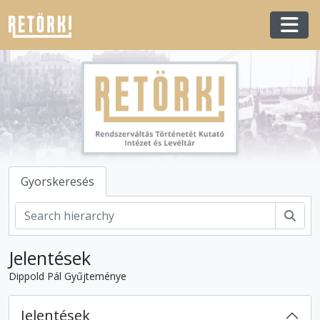
Skip to main content
Togg
Gyorskeresés
Kere
Jelentések
Dippold Pál Gyűjteménye
Jelentések