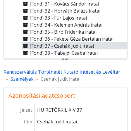
[Fond] 31 - Kovács Sándor iratai
[Fond] 32 - Horváth Balázs iratai
[Fond] 33 - Für Lajos iratai
[Fond] 34 - Kelemen András iratai
[Fond] 35 - Biró Friderika iratai
[Fond] 36 - Fekete Géza Bertalan iratai
[Fond] 37 - Csehák Judit iratai
[Fond] 38 - Tabajdi Csaba iratai
[Fond] 89 - Németh Miklós iratai
[Fondfőcsoport] XV - Gyűjtemények
Rendszerváltás Történetét Kutató Intézet és Levéltár
[Fondfőcsoport] OH - Oral History-gyűjtemény
Személyek
Csehák Judit iratai
Azonosítási adatcsoport
Jelzet
HU RETÖRKIL XIV.37
Cím
Csehák Judit iratai