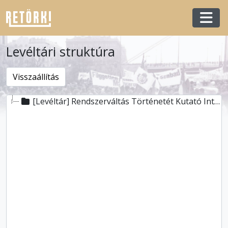
Skip to main content
Togg
Levéltári struktúra
[Levéltár] Rendszerváltás Történetét Kutató Intézet és Levéltár