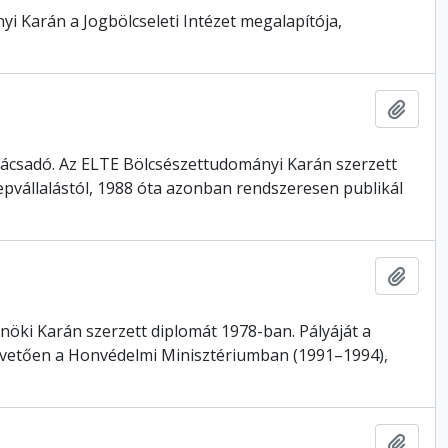
i Karán a Jogbölcseleti Intézet megalapítója,
Hozzá
nácsadó. Az ELTE Bölcsészettudományi Karán szerzett
epvállalástól, 1988 óta azonban rendszeresen publikál
Hozzá
nöki Karán szerzett diplomát 1978-ban. Pályáját a
t követően a Honvédelmi Minisztériumban (1991–1994),
Hozzá