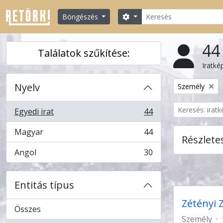
Skip to main content
Keresés
Search options
Böngészés
44 
Találatok szűkítése:
Iratké
Nyelv
Remove filter:
Személy
Egyedi irat
44
, 44 eredmények
Magyar
44
, 44 eredmények
Részlete
Angol
30
, 30 eredmények
Entitás típus
Zétényi 
Összes
Személy
·