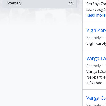
Személy
44
Zétényi Zso
, 44 eredmények
szakvizsgá
Read more
Vigh Kár
Személy
·
Vigh Károl
Varga Lá
Személy
·
Varga Lász
Néppárt je
a Szabad
…
Varga C
Személy
·