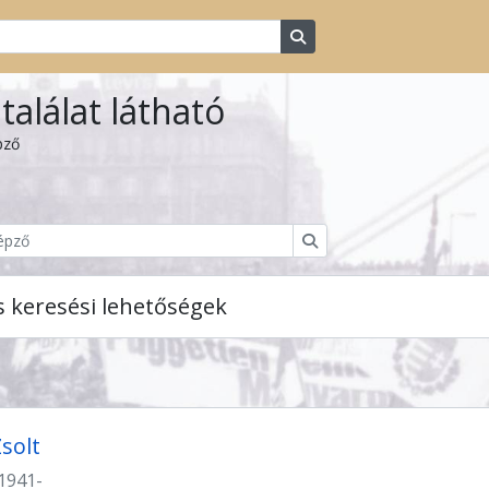
Search in browse page
találat látható
pző
Keresés
s keresési lehetőségek
Zsolt
1941-