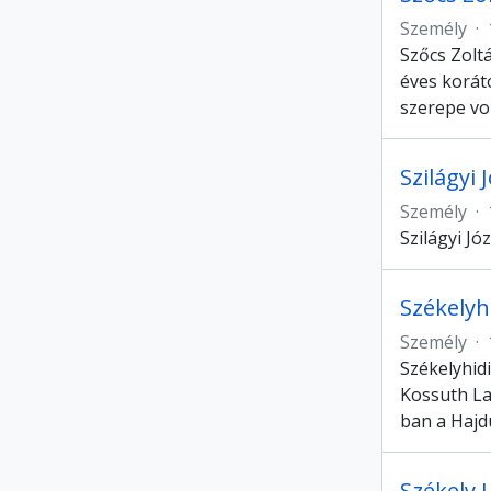
Személy
·
Szőcs Zoltá
éves korát
szerepe vo
Szilágyi 
Személy
·
Szilágyi Jó
Székelyh
Személy
·
Székelyhidi
Kossuth La
ban a Hajd
Székely 