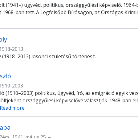
lt (1941–) ügyvéd, politikus, országgyűlési képviselő. 1964-
t 1968-ban tett. A Legfelsőbb Bíróságon, az Országos Krimin
oly
1918-2013
y (1918–2013) losonci születésű történész.
szló
1910-2003
ló (1910–2003) politikus, ügyvéd, író, az emigráció egyik ve
löltjeként országgyűlési képviselővé választják. 1948-ban e
Read more
saba
Pécs, 1941. május 25. –