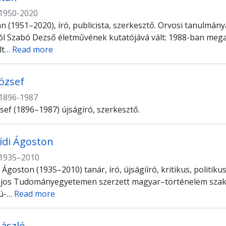
1950-2020
n (1951–2020), író, publicista, szerkesztő. Orvosi tanulmán
ól Szabó Dezső életművének kutatójává vált: 1988-ban mega
lt
…
Read more
József
1896-1987
zsef (1896–1987) újságíró, szerkesztő.
ídi Ágoston
1935–2010
 Ágoston (1935–2010) tanár, író, újságííró, kritikus, politik
jos Tudományegyetemen szerzett magyar–történelem szakos 
ú-
…
Read more
László