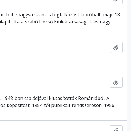
yait félbehagyva számos foglalkozást kipróbált, majd 18
lapította a Szabó Dezső Emléktársaságot, és nagy
Hozzá
Hozzá
us. 1948-ban családjával kiutasították Romániából. A
képesítést, 1954-től publikált rendszeresen. 1956-
Hozzá