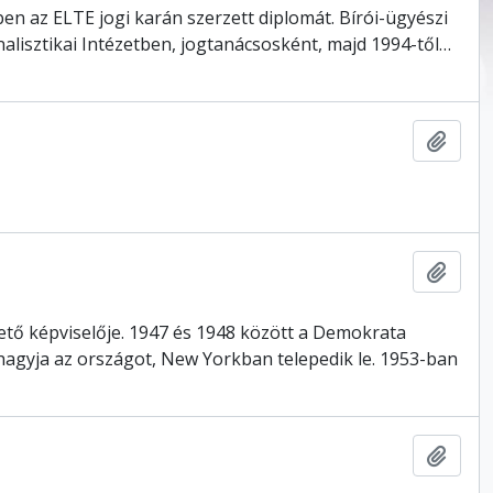
ben az ELTE jogi karán szerzett diplomát. Bírói-ügyészi
alisztikai Intézetben, jogtanácsosként, majd 1994-től
…
Hozzá
Hozzá
zető képviselője. 1947 és 1948 között a Demokrata
lhagyja az országot, New Yorkban telepedik le. 1953-ban
Hozzá