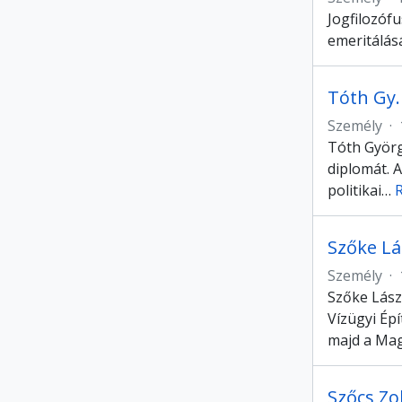
Jogfilozóf
emeritálás
Tóth Gy.
Személy
·
Tóth Györg
diplomát. 
politikai
…
Szőke Lá
Személy
·
Szőke Lász
Vízügyi Ép
majd a Ma
Szőcs Zo