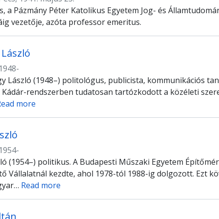
us, a Pázmány Péter Katolikus Egyetem Jog- és Államtudomány
áig vezetője, azóta professor emeritus.
 László
1948-
y László (1948–) politológus, publicista, kommunikációs ta
A Kádár-rendszerben tudatosan tartózkodott a közéleti szer
Read more
szló
1954-
ló (1954–) politikus. A Budapesti Műszaki Egyetem Építőmér
ítő Vállalatnál kezdte, ahol 1978-tól 1988-ig dolgozott. Ez
gyar
…
Read more
ltán