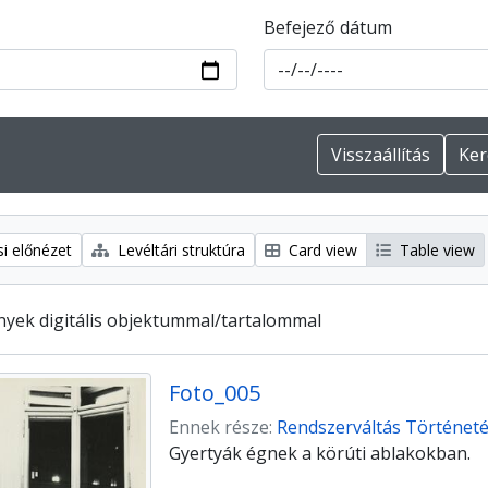
Befejező dátum
i előnézet
Levéltári struktúra
Card view
Table view
yek digitális objektummal/tartalommal
Foto_005
Ennek része:
Rendszerváltás Történetét
Gyertyák égnek a körúti ablakokban.