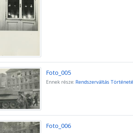
Foto_005
Ennek része:
Rendszerváltás Történetét
Foto_006