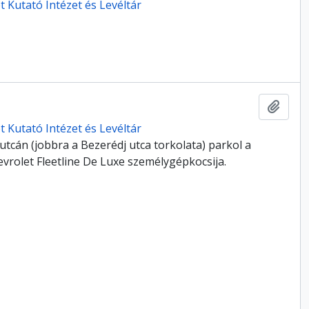
 Kutató Intézet és Levéltár
Hozzá
 Kutató Intézet és Levéltár
utcán (jobbra a Bezerédj utca torkolata) parkol a
vrolet Fleetline De Luxe személygépkocsija.