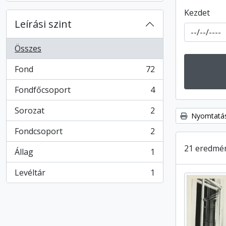
Kezdet
Leírási szint
Összes
Fond
72
, 72 eredmények
Fondfőcsoport
4
, 4 eredmények
Sorozat
2
, 2 eredmények
Nyomtatás
Fondcsoport
2
, 2 eredmények
21 eredmén
Állag
1
, 1 eredmények
Levéltár
1
, 1 eredmények