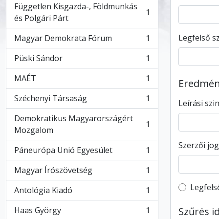
Független Kisgazda-, Földmunkás
1
, 1 eredmények
és Polgári Párt
Legfelső sz
Magyar Demokrata Fórum
1
, 1 eredmények
Püski Sándor
1
, 1 eredmények
MAÉT
1
Eredmény
, 1 eredmények
Széchenyi Társaság
1
Leírási szi
, 1 eredmények
Demokratikus Magyarországért
1
, 1 eredmények
Mozgalom
Szerzői jog
Páneurópa Unió Egyesület
1
, 1 eredmények
Magyar Írószövetség
1
, 1 eredmények
Top-leve
Legfels
Antológia Kiadó
1
, 1 eredmények
Haas György
1
Szűrés i
, 1 eredmények