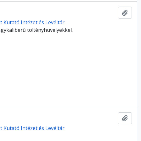
Hozzá
 Kutató Intézet és Levéltár
agykaliberű töltényhüvelyekkel.
Hozzá
 Kutató Intézet és Levéltár