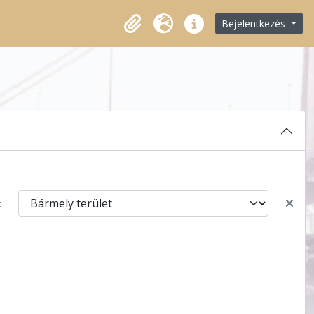
Bejelentkezés
Vágólap
Nyelv
Gyorshivatkozások
: