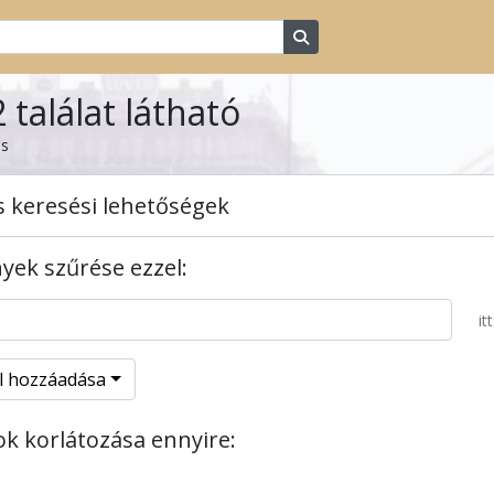
Search in browse page
 találat látható
ás
s keresési lehetőségek
ek szűrése ezzel:
itt
el hozzáadása
tok korlátozása ennyire: