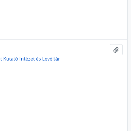
Hozzá
 Kutató Intézet és Levéltár