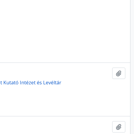
Hozzá
 Kutató Intézet és Levéltár
Hozzá