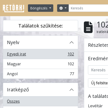
Skip to main content
Keresés
Search options
Böngészés
102
Találatok szűkítése:
Iratleír
Nyelv
Részlete
Egyedi irat
102
, 102 eredmények
Eredmény
Magyar
102
, 102 eredmények
Angol
77
, 77 eredmények
Új feltét
Iratképző
A talála
Összes
Levéltár