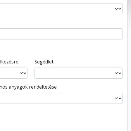
elkezésre
Segédlet
ános anyagok rendeltetése