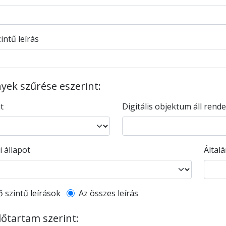
intű leírás
ek szűrése eszerint:
nt
Digitális objektum áll rend
i állapot
Által
l description filter
ő szintű leírások
Az összes leírás
dőtartam szerint: