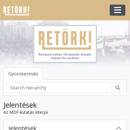
Skip to main content
Togg
Gyorskeresés
Kere
Jelentések
Az MDF-kutatás interjúi
Jelentések