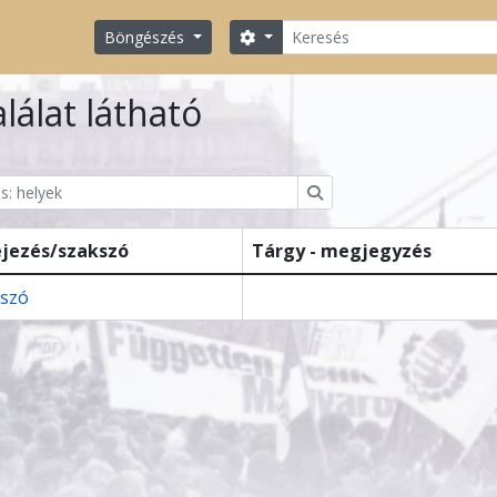
Keresés
Search options
Böngészés
alálat látható
ions
Keresés
ejezés/szakszó
Tárgy - megjegyzés
rszó