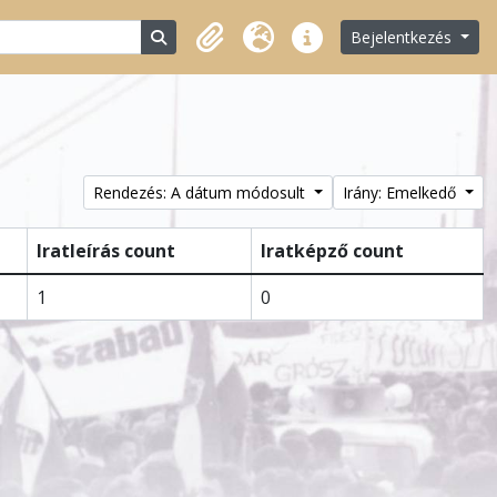
Search in browse page
Bejelentkezés
Vágólap
Nyelv
Gyorshivatkozások
Rendezés: A dátum módosult
Irány: Emelkedő
Iratleírás count
Iratképző count
1
0