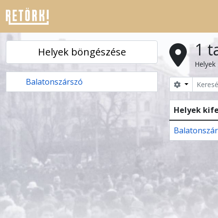
Skip to main content
1 t
Helyek böngészése
Helyek
Balatonszárszó
Search opt
Helyek kif
Balatonszá