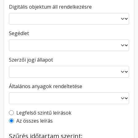
Digitális objektum áll rendelkezésre
Segédlet
Szerzői jogi állapot
Általános anyagok rendeltetése
Top-level description filter
Legfelső szintű leírások
Az összes leírás
Szűrés időtartam szerint: