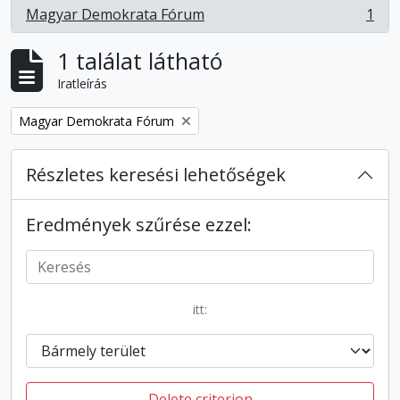
Magyar Demokrata Fórum
1
, 1 eredmények
1 találat látható
Iratleírás
Remove filter:
Magyar Demokrata Fórum
Részletes keresési lehetőségek
Eredmények szűrése ezzel:
itt:
Delete criterion