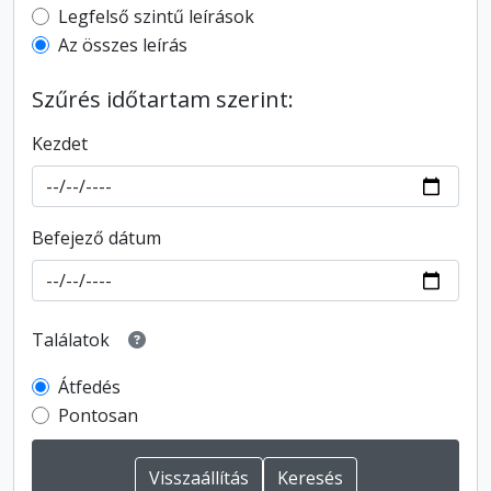
Top-level description filter
Legfelső szintű leírások
Az összes leírás
Szűrés időtartam szerint:
Kezdet
Befejező dátum
Találatok
Átfedés
Pontosan