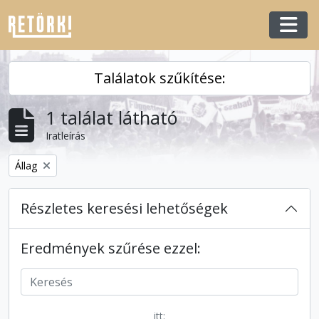
Skip to main content
Togg
Találatok szűkítése:
1 találat látható
Iratleírás
Remove filter:
Állag
Részletes keresési lehetőségek
Eredmények szűrése ezzel:
itt: