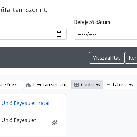
dőtartam szerint:
Befejező dátum
i előnézet
Levéltári struktúra
Card view
Table view
Unió Egyesület iratai
 Unió Egyesület
Hozzáadás a vágólaphoz