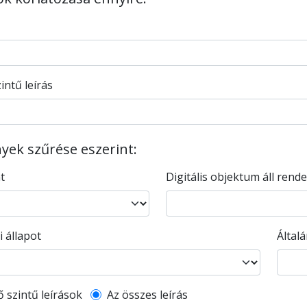
intű leírás
ek szűrése eszerint:
nt
Digitális objektum áll rend
i állapot
Által
l description filter
ő szintű leírások
Az összes leírás