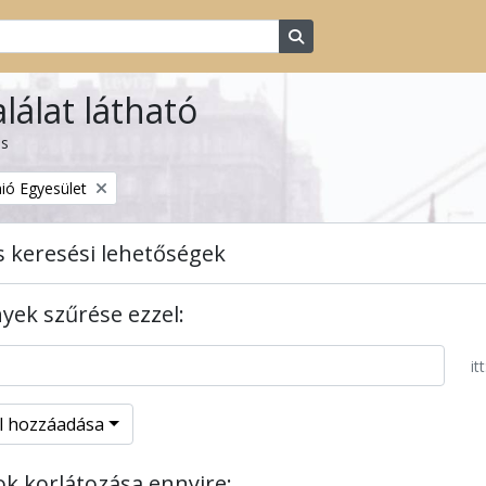
Search in browse page
alálat látható
ás
ió Egyesület
s keresési lehetőségek
ek szűrése ezzel:
itt
el hozzáadása
tok korlátozása ennyire: