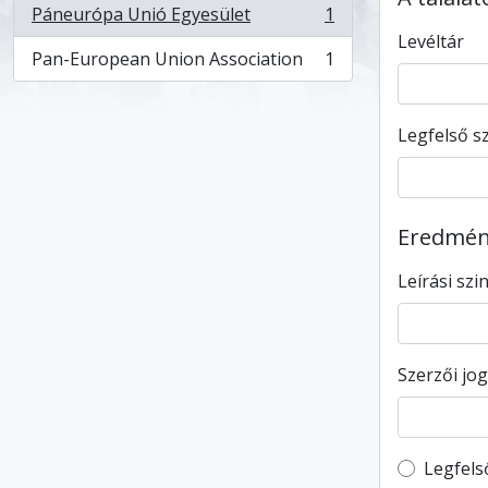
Páneurópa Unió Egyesület
1
, 1 eredmények
Levéltár
Pan-European Union Association
1
, 1 eredmények
Legfelső sz
Eredmény
Leírási szi
Szerzői jog
Top-leve
Legfels