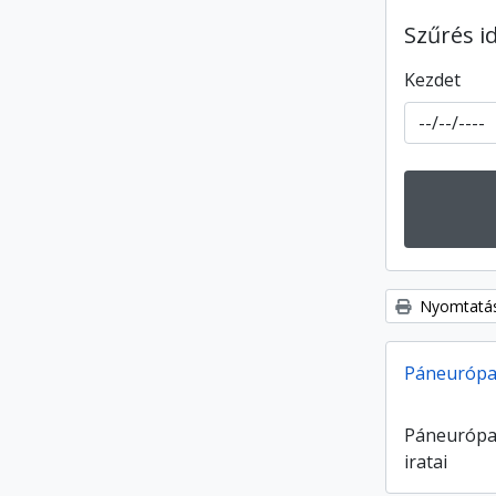
Szűrés i
Kezdet
Nyomtatás
Páneurópa 
Páneurópa
iratai