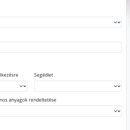
elkezésre
Segédlet
ános anyagok rendeltetése