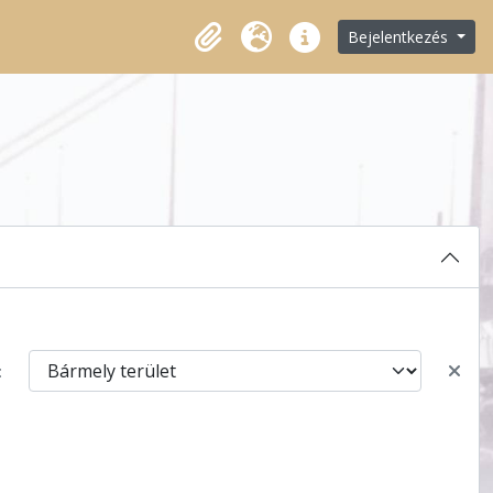
Bejelentkezés
Vágólap
Nyelv
Gyorshivatkozások
: