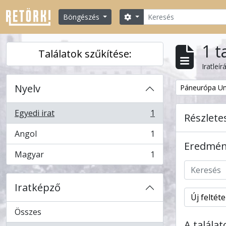
Skip to main content
Keresés
Search options
Böngészés
1 t
Találatok szűkítése:
Iratleír
Nyelv
Remove filter:
Páneurópa Un
Egyedi irat
1
Részlete
, 1 eredmények
Angol
1
, 1 eredmények
Eredmény
Magyar
1
, 1 eredmények
Iratképző
Új feltét
Összes
A talála