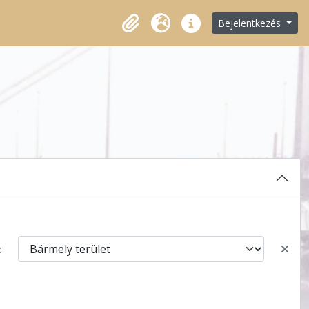
Bejelentkezés
Vágólap
Nyelv
Gyorshivatkozások
: