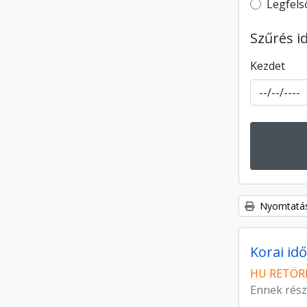
Top-leve
Legfels
Szűrés i
Kezdet
Nyomtatás
Korai idő
HU RETÖRKI
Ennek rész