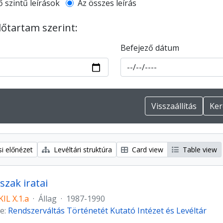
l description filter
ő szintű leírások
Az összes leírás
dőtartam szerint:
Befejező dátum
i előnézet
Levéltári struktúra
Card view
Table view
szak iratai
L X.1.a
·
Állag
·
1987-1990
e:
Rendszerváltás Történetét Kutató Intézet és Levéltár