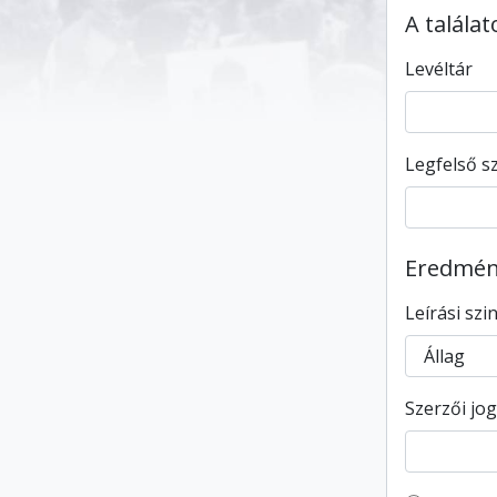
A talála
Levéltár
Legfelső sz
Eredmény
Leírási szi
Szerzői jog