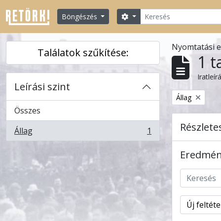
Skip to main content
Keresés
Search options
Böngészés
Nyomtatási 
Találatok szűkítése:
1 t
Iratleír
Leírási szint
Remove filter:
Állag
Összes
Részlete
Állag
1
, 1 eredmények
Eredmény
Új feltét