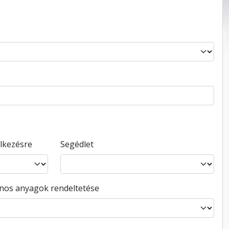
elkezésre
Segédlet
ános anyagok rendeltetése