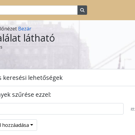
Search in browse page
előnézet
Bezár
alálat látható
ás
s keresési lehetőségek
ek szűrése ezzel:
itt
el hozzáadása