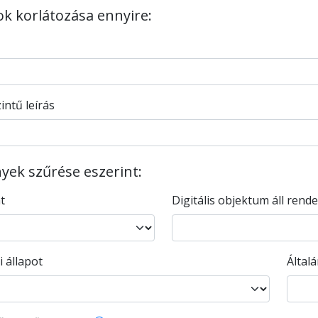
tok korlátozása ennyire:
intű leírás
ek szűrése eszerint:
nt
Digitális objektum áll rend
i állapot
Által