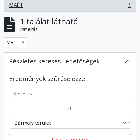
MAÉT
1
, 1 eredmények
1 találat látható
Iratleírás
Remove filter:
MAÉT
Részletes keresési lehetőségek
Eredmények szűrése ezzel:
itt:
Delete criterion