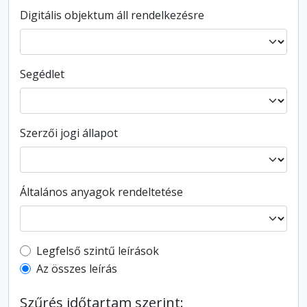
Digitális objektum áll rendelkezésre
Segédlet
Szerzői jogi állapot
Általános anyagok rendeltetése
Top-level description filter
Legfelső szintű leírások
Az összes leírás
Szűrés időtartam szerint: