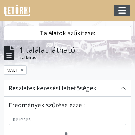
Skip to main content
Togg
Találatok szűkítése:
1 találat látható
Iratleírás
Remove filter:
MAÉT
Részletes keresési lehetőségek
Eredmények szűrése ezzel:
itt: