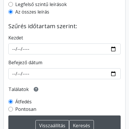
Top-level description filter
Legfelső szintű leírások
Az összes leírás
Szűrés időtartam szerint:
Kezdet
Befejező dátum
Találatok
Átfedés
Pontosan