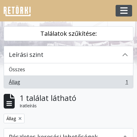
Skip to main content
Togg
Találatok szűkítése:
Leírási szint
Összes
Állag
1
, 1 eredmények
1 találat látható
Iratleírás
Remove filter:
Állag
Részletes keresési lehetőségek