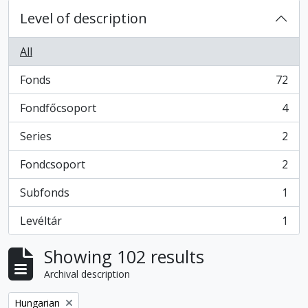
Level of description
All
Fonds
72
, 72 results
Fondfőcsoport
4
, 4 results
Series
2
, 2 results
Fondcsoport
2
, 2 results
Subfonds
1
, 1 results
Levéltár
1
, 1 results
Showing 102 results
Archival description
Remove filter:
Hungarian