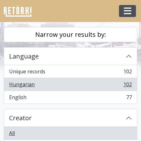
Skip to main content
Togg
Narrow your results by:
Language
Unique records
102
, 102 results
Hungarian
102
, 102 results
English
77
, 77 results
Creator
All