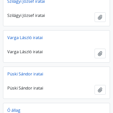
Szilágyi József iratai
Szilágyi József iratai
Add t
Varga László iratai
Varga László iratai
Add t
Püski Sándor iratai
Püski Sándor iratai
Add t
Ó állag