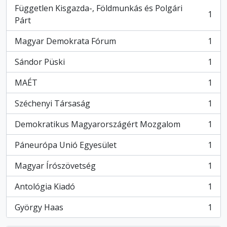
Független Kisgazda-, Földmunkás és Polgári
1
, 1 results
Párt
Magyar Demokrata Fórum
1
, 1 results
Sándor Püski
1
, 1 results
MAÉT
1
, 1 results
Széchenyi Társaság
1
, 1 results
Demokratikus Magyarországért Mozgalom
1
, 1 results
Páneurópa Unió Egyesület
1
, 1 results
Magyar Írószövetség
1
, 1 results
Antológia Kiadó
1
, 1 results
György Haas
1
, 1 results