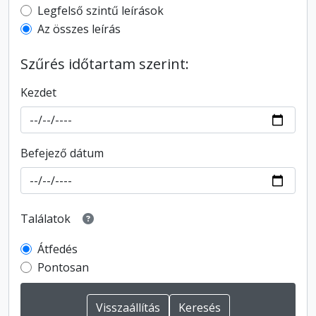
Top-level description filter
Legfelső szintű leírások
Az összes leírás
Szűrés időtartam szerint:
Kezdet
Befejező dátum
Találatok
Átfedés
Pontosan