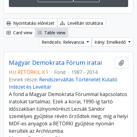
Nyomtatási előnézet
Levéltári struktúra
Card view
Table view
Rendezés: Relevancia
Irány: Emelkedő
Magyar Demokrata Fórum iratai
Hozzá
HU RETÖRKIL X.1
·
Fond
·
1987 - 2014
Ennek része:
Rendszerváltás Történetét Kutató
Intézet és Levéltár
A fond a Magyar Demokrata Fórummal kapcsolatos
iratokat tartalmaz. Ezek a korai, 1990-ig tartó
időszakban túlnyomórészt Lezsák Sándor
személyes gyűjtése révén őrződtek meg, míg a helyi
MDF-es anyagok a RETÖRKI gyűjtése nyomán
kerültek az Archívumba.