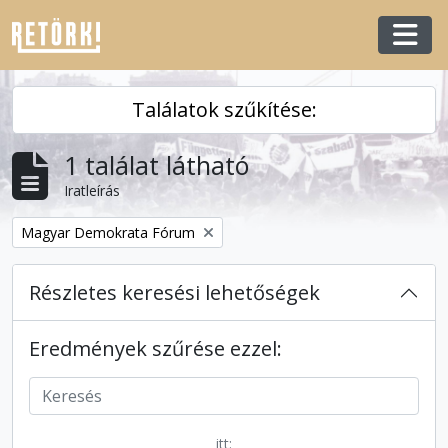
Skip to main content
Togg
Találatok szűkítése:
1 találat látható
Iratleírás
Remove filter:
Magyar Demokrata Fórum
Részletes keresési lehetőségek
Eredmények szűrése ezzel:
itt: