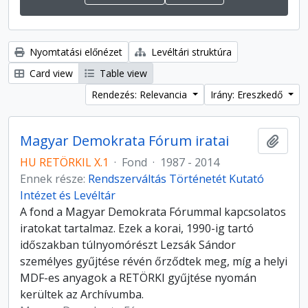
Nyomtatási előnézet
Levéltári struktúra
Card view
Table view
Rendezés: Relevancia
Irány: Ereszkedő
Magyar Demokrata Fórum iratai
Hozzá
HU RETÖRKIL X.1
·
Fond
·
1987 - 2014
Ennek része:
Rendszerváltás Történetét Kutató
Intézet és Levéltár
A fond a Magyar Demokrata Fórummal kapcsolatos
iratokat tartalmaz. Ezek a korai, 1990-ig tartó
időszakban túlnyomórészt Lezsák Sándor
személyes gyűjtése révén őrződtek meg, míg a helyi
MDF-es anyagok a RETÖRKI gyűjtése nyomán
kerültek az Archívumba.