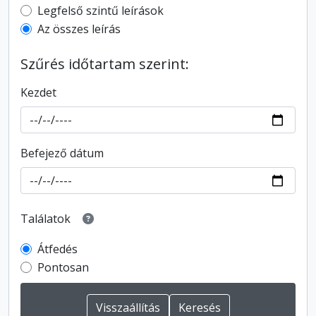
Top-level description filter
Legfelső szintű leírások
Az összes leírás
Szűrés időtartam szerint:
Kezdet
Befejező dátum
Találatok
Átfedés
Pontosan