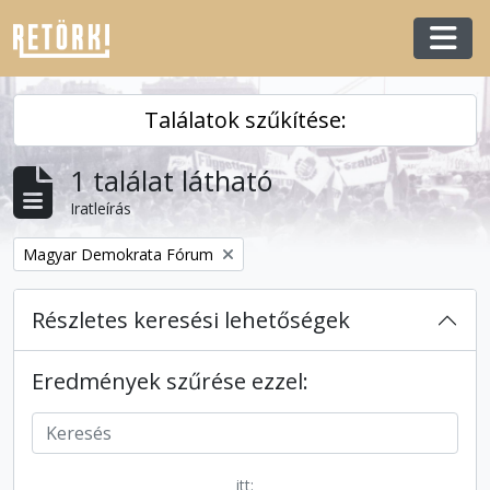
Skip to main content
Togg
Találatok szűkítése:
1 találat látható
Iratleírás
Remove filter:
Magyar Demokrata Fórum
Részletes keresési lehetőségek
Eredmények szűrése ezzel:
itt: