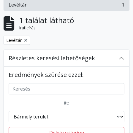
Levéltár
1
, 1 eredmények
1 találat látható
Iratleírás
Remove filter:
Levéltár
Részletes keresési lehetőségek
Eredmények szűrése ezzel:
itt:
Delete criterion