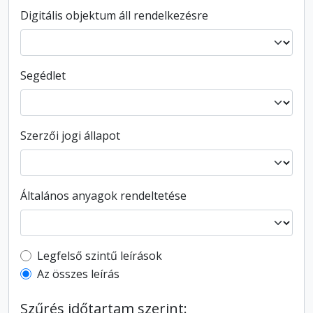
Digitális objektum áll rendelkezésre
Segédlet
Szerzői jogi állapot
Általános anyagok rendeltetése
Top-level description filter
Legfelső szintű leírások
Az összes leírás
Szűrés időtartam szerint: