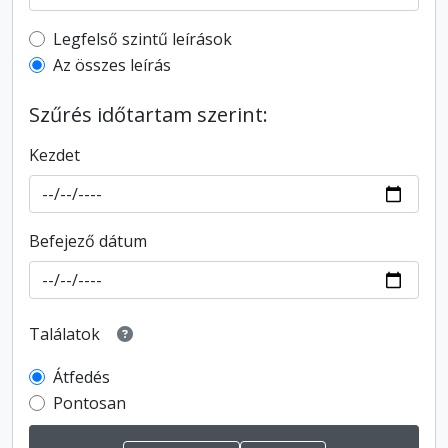
Top-level description filter
Legfelső szintű leírások
Az összes leírás
Szűrés időtartam szerint:
Kezdet
Befejező dátum
Találatok
Átfedés
Pontosan