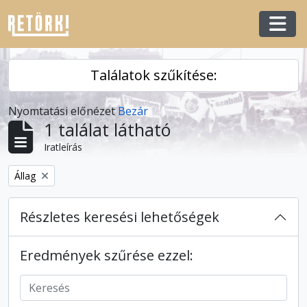
Skip to main content
Togg
Találatok szűkítése:
Nyomtatási előnézet
Bezár
1 találat látható
Iratleírás
Remove filter:
Állag
Részletes keresési lehetőségek
Eredmények szűrése ezzel: