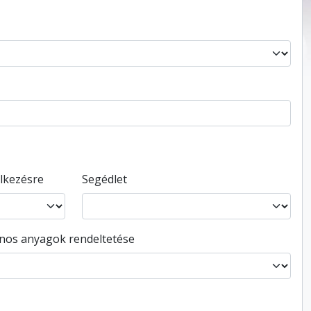
elkezésre
Segédlet
ános anyagok rendeltetése