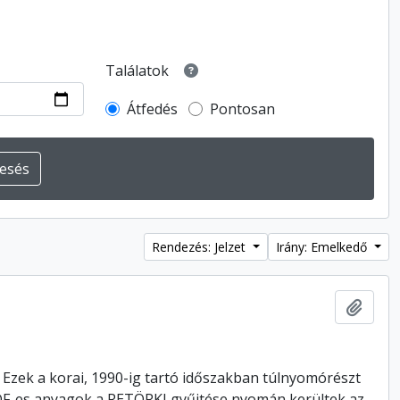
Találatok
Átfedés
Pontosan
Rendezés: Jelzet
Irány: Emelkedő
Hozzá
Ezek a korai, 1990-ig tartó időszakban túlnyomórészt
DF-es anyagok a RETÖRKI gyűjtése nyomán kerültek az