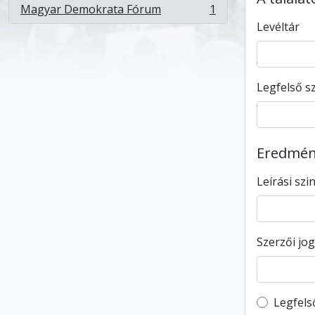
Magyar Demokrata Fórum
1
, 1 eredmények
Levéltár
Legfelső sz
Eredmény
Leírási szi
Szerzői jog
Top-leve
Legfels