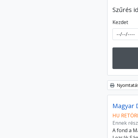
Szűrés i
Kezdet
Nyomtatás
Magyar 
HU RETÖRK
Ennek rész
A fond a M
Lezsák Sán