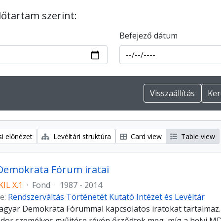
dőtartam szerint:
Befejező dátum
i előnézet
Levéltári struktúra
Card view
Table view
Demokrata Fórum iratai
IL X.1
·
Fond
·
1987 - 2014
e:
Rendszerváltás Történetét Kutató Intézet és Levéltár
agyar Demokrata Fórummal kapcsolatos iratokat tartalmaz. 
dor személyes gyűjtése révén őrződtek meg, míg a helyi M