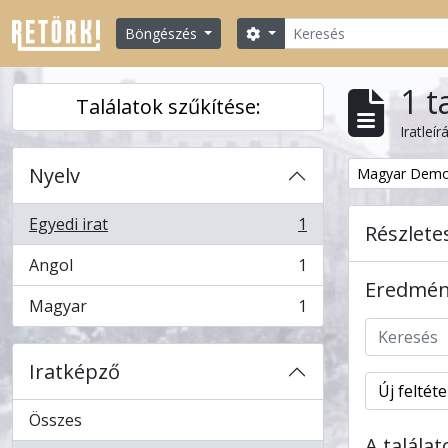
Skip to main content
Keresés
Search options
Böngészés
1 t
Találatok szűkítése:
Iratleír
Nyelv
Remove filter:
Magyar Demo
Egyedi irat
1
Részlete
, 1 eredmények
Angol
1
, 1 eredmények
Eredmény
Magyar
1
, 1 eredmények
Iratképző
Új feltét
Összes
A talála