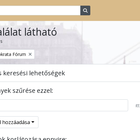
Search in browse page
alálat látható
ás
krata Fórum
s keresési lehetőségek
ek szűrése ezzel:
itt
el hozzáadása
tok korlátozása ennyire: