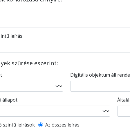
intű leírás
ek szűrése eszerint:
nt
Digitális objektum áll rend
i állapot
Által
l description filter
ő szintű leírások
Az összes leírás