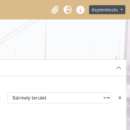
Bejelentkezés
Vágólap
Nyelv
Gyorshivatkozások
: