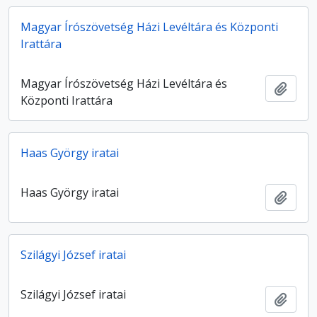
Magyar Írószövetség Házi Levéltára és Központi
Irattára
Magyar Írószövetség Házi Levéltára és
Hozzá
Központi Irattára
Haas György iratai
Haas György iratai
Hozzá
Szilágyi József iratai
Szilágyi József iratai
Hozzá