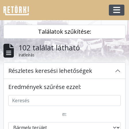
Skip to main content
Togg
Találatok szűkítése:
102 találat látható
Iratleírás
Részletes keresési lehetőségek
Eredmények szűrése ezzel:
itt: