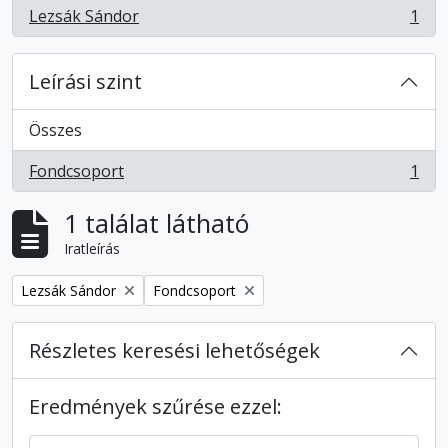
Lezsák Sándor
1
, 1 eredmények
Leírási szint
Összes
Fondcsoport
1
, 1 eredmények
1 találat látható
Iratleírás
Remove filter:
Remove filter:
Lezsák Sándor
Fondcsoport
Részletes keresési lehetőségek
Eredmények szűrése ezzel: