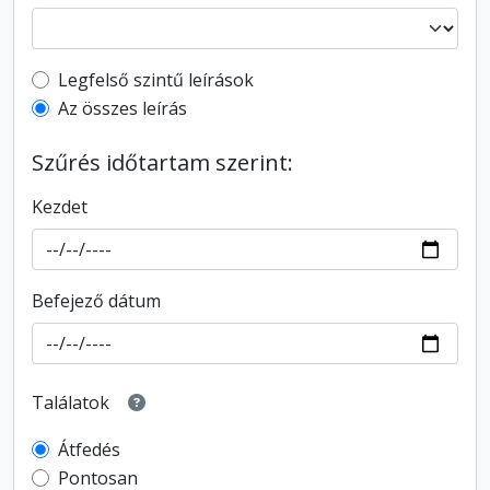
Top-level description filter
Legfelső szintű leírások
Az összes leírás
Szűrés időtartam szerint:
Kezdet
Befejező dátum
Találatok
Átfedés
Pontosan