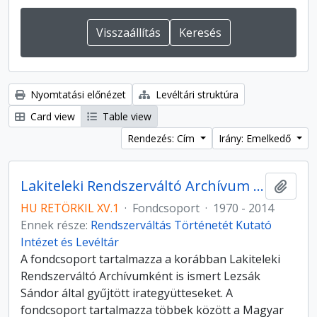
Nyomtatási előnézet
Levéltári struktúra
Card view
Table view
Rendezés: Cím
Irány: Emelkedő
Lakiteleki Rendszerváltó Archívum – Lezsák Sándor Gyűjteménye
Hozzá
HU RETÖRKIL XV.1
·
Fondcsoport
·
1970 - 2014
Ennek része:
Rendszerváltás Történetét Kutató
Intézet és Levéltár
A fondcsoport tartalmazza a korábban Lakiteleki
Rendszerváltó Archívumként is ismert Lezsák
Sándor által gyűjtött irategyütteseket. A
fondcsoport tartalmazza többek között a Magyar