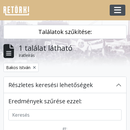
Skip to main content
Togg
Találatok szűkítése:
1 találat látható
Iratleírás
Remove filter:
Bakos István
Részletes keresési lehetőségek
Eredmények szűrése ezzel:
itt: