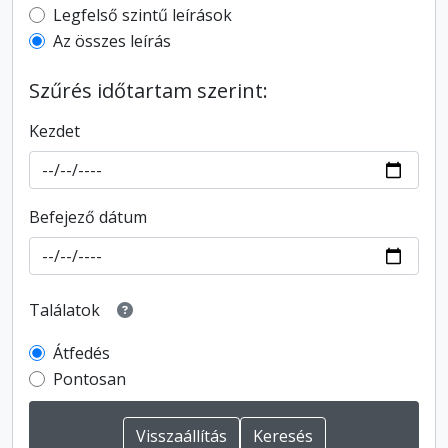
Top-level description filter
Legfelső szintű leírások
Az összes leírás
Szűrés időtartam szerint:
Kezdet
Befejező dátum
Találatok
Átfedés
Pontosan