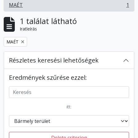
MAÉT
1
, 1 eredmények
1 találat látható
Iratleírás
Remove filter:
MAÉT
Részletes keresési lehetőségek
Eredmények szűrése ezzel:
itt:
Delete criterion