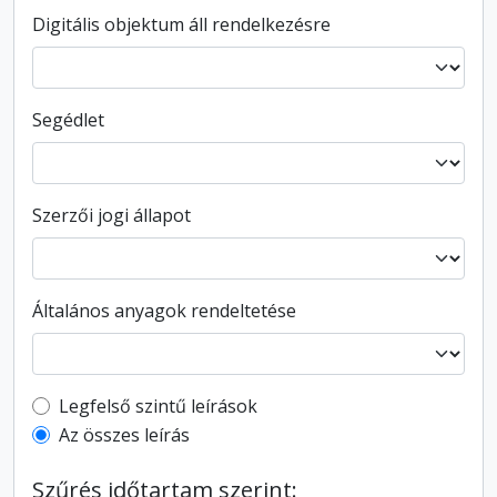
Digitális objektum áll rendelkezésre
Segédlet
Szerzői jogi állapot
Általános anyagok rendeltetése
Top-level description filter
Legfelső szintű leírások
Az összes leírás
Szűrés időtartam szerint: