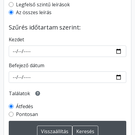
Top-level description filter
Legfelső szintű leírások
Az összes leírás
Szűrés időtartam szerint:
Kezdet
Befejező dátum
Találatok
Átfedés
Pontosan