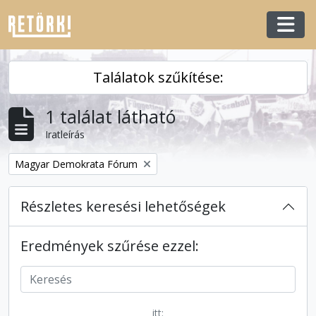
Skip to main content
Togg
Találatok szűkítése:
1 találat látható
Iratleírás
Remove filter:
Magyar Demokrata Fórum
Részletes keresési lehetőségek
Eredmények szűrése ezzel:
itt: