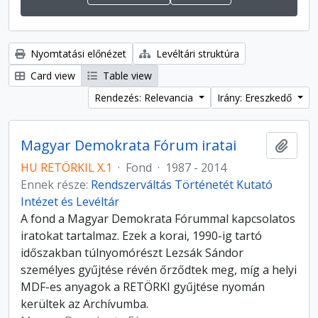
Nyomtatási előnézet
Levéltári struktúra
Card view
Table view
Rendezés: Relevancia
Irány: Ereszkedő
Magyar Demokrata Fórum iratai
Hozzá
HU RETÖRKIL X.1
·
Fond
·
1987 - 2014
Ennek része:
Rendszerváltás Történetét Kutató
Intézet és Levéltár
A fond a Magyar Demokrata Fórummal kapcsolatos
iratokat tartalmaz. Ezek a korai, 1990-ig tartó
időszakban túlnyomórészt Lezsák Sándor
személyes gyűjtése révén őrződtek meg, míg a helyi
MDF-es anyagok a RETÖRKI gyűjtése nyomán
kerültek az Archívumba.