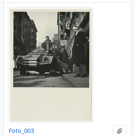
Foto_003
Hozzá