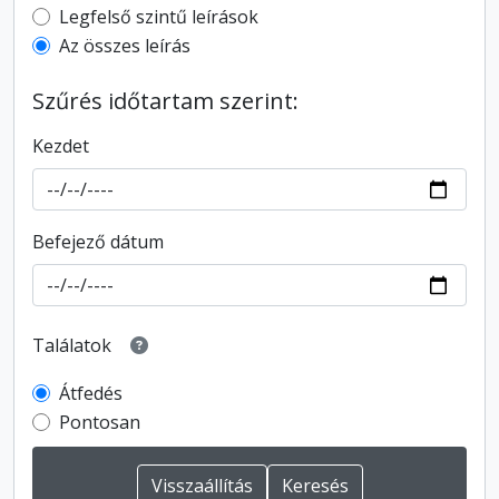
Top-level description filter
Legfelső szintű leírások
Az összes leírás
Szűrés időtartam szerint:
Kezdet
Befejező dátum
Találatok
Átfedés
Pontosan