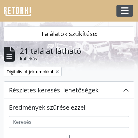
Skip to main content
Togg
Találatok szűkítése:
21 találat látható
Iratleírás
Remove filter:
Digitális objektumokkal
Részletes keresési lehetőségek
Eredmények szűrése ezzel:
itt: