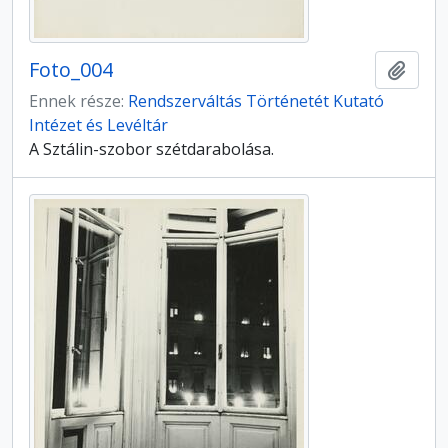
Foto_004
Hozzá
Ennek része:
Rendszerváltás Történetét Kutató
Intézet és Levéltár
A Sztálin-szobor szétdarabolása.