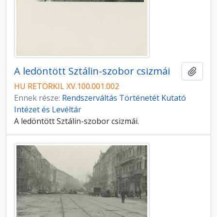
A ledöntött Sztálin-szobor csizmái
Hozzá
HU RETÖRKIL XV.100.001.002
Ennek része:
Rendszerváltás Történetét Kutató
Intézet és Levéltár
A ledöntött Sztálin-szobor csizmái.