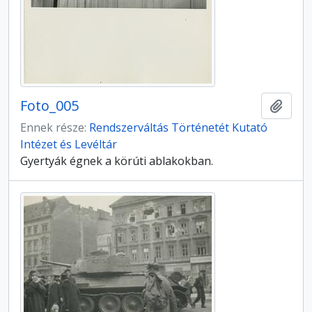
Foto_005
Hozzá
Ennek része:
Rendszerváltás Történetét Kutató
Intézet és Levéltár
Gyertyák égnek a körúti ablakokban.