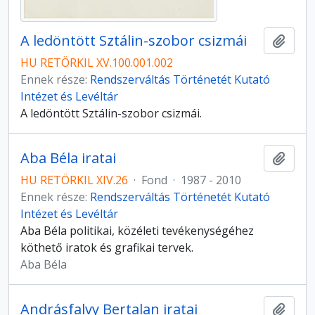
A ledöntött Sztálin-szobor csizmái
Hozzá
HU RETÖRKIL XV.100.001.002
Ennek része:
Rendszerváltás Történetét Kutató
Intézet és Levéltár
A ledöntött Sztálin-szobor csizmái.
Aba Béla iratai
Hozzá
HU RETÖRKIL XIV.26
·
Fond
·
1987 - 2010
Ennek része:
Rendszerváltás Történetét Kutató
Intézet és Levéltár
Aba Béla politikai, közéleti tevékenységéhez
köthető iratok és grafikai tervek.
Aba Béla
Andrásfalvy Bertalan iratai
Hozzá