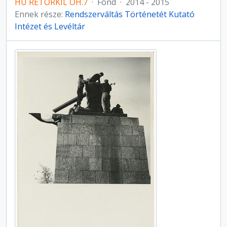
HU RETÖRKIL OH.7
·
Fond
·
2014 - 2015
Ennek része:
Rendszerváltás Történetét Kutató
Intézet és Levéltár