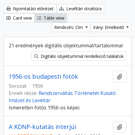
Nyomtatási előnézet
Levéltári struktúra
Card view
Table view
Rendezés: Cím
Irány: Emelkedő
21 eredmények digitális objektummal/tartalommal
Digitális objektummal rendelkező találatok
1956-os budapesti fotók
Hozzá
Sorozat
·
1956
Ennek része:
Rendszerváltás Történetét Kutató
Intézet és Levéltár
Ismeretlen fotós 1956-os képei.
A KDNP-kutatás interjúi
Hozzá