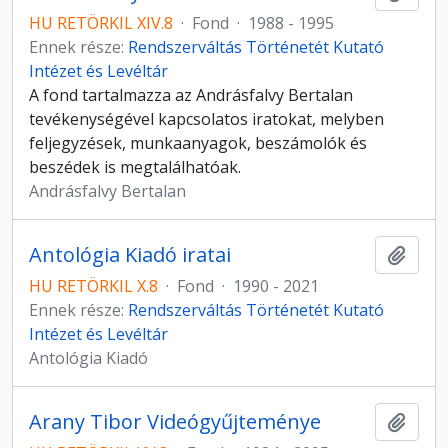
HU RETÖRKIL XIV.8
·
Fond
·
1988 - 1995
Ennek része:
Rendszerváltás Történetét Kutató
Intézet és Levéltár
A fond tartalmazza az Andrásfalvy Bertalan
tevékenységével kapcsolatos iratokat, melyben
feljegyzések, munkaanyagok, beszámolók és
beszédek is megtalálhatóak.
Andrásfalvy Bertalan
Antológia Kiadó iratai
Hozzá
HU RETÖRKIL X.8
·
Fond
·
1990 - 2021
Ennek része:
Rendszerváltás Történetét Kutató
Intézet és Levéltár
Antológia Kiadó
Arany Tibor Videógyűjteménye
Hozzá