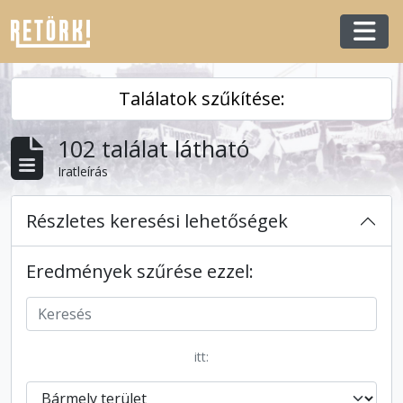
Skip to main content
Togg
Találatok szűkítése:
102 találat látható
Iratleírás
Részletes keresési lehetőségek
Eredmények szűrése ezzel:
itt: