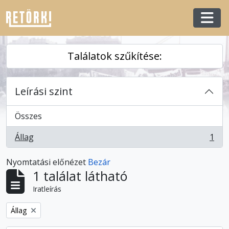
Skip to main content
Togg
Találatok szűkítése:
Leírási szint
Összes
Állag
1
, 1 eredmények
Nyomtatási előnézet
Bezár
1 találat látható
Iratleírás
Remove filter:
Állag