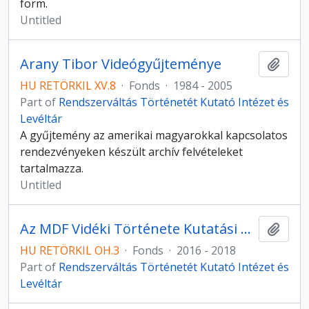
form.
Untitled
Arany Tibor Videógyűjteménye
Add t
HU RETÖRKIL XV.8
·
Fonds
·
1984 - 2005
Part of
Rendszerváltás Történetét Kutató Intézet és
Levéltár
A gyűjtemény az amerikai magyarokkal kapcsolatos
rendezvényeken készült archív felvételeket
tartalmazza.
Untitled
Az MDF Vidéki Története Kutatási Program Interjúi
Add t
HU RETÖRKIL OH.3
·
Fonds
·
2016 - 2018
Part of
Rendszerváltás Történetét Kutató Intézet és
Levéltár