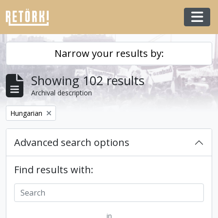
Skip to main content
Togg
Narrow your results by:
Showing 102 results
Archival description
Remove filter:
Hungarian
Advanced search options
Find results with:
in