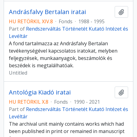
Andrásfalvy Bertalan iratai
Add t
HU RETÖRKIL XIV.8
·
Fonds
·
1988 - 1995
Part of
Rendszerváltás Történetét Kutató Intézet és
Levéltár
A fond tartalmazza az Andrásfalvy Bertalan
tevékenységével kapcsolatos iratokat, melyben
feljegyzések, munkaanyagok, beszámolók és
beszédek is megtalálhatóak.
Untitled
Antológia Kiadó iratai
Add t
HU RETÖRKIL X.8
·
Fonds
·
1990 - 2021
Part of
Rendszerváltás Történetét Kutató Intézet és
Levéltár
The archival unit mainly contains works which had
been published in print or remained in manuscript