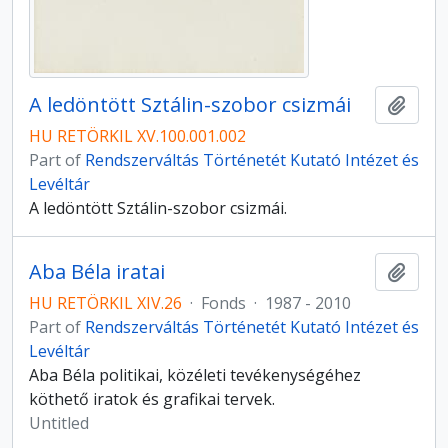
A ledöntött Sztálin-szobor csizmái
Add t
HU RETÖRKIL XV.100.001.002
Part of
Rendszerváltás Történetét Kutató Intézet és
Levéltár
A ledöntött Sztálin-szobor csizmái.
Aba Béla iratai
Add t
HU RETÖRKIL XIV.26
·
Fonds
·
1987 - 2010
Part of
Rendszerváltás Történetét Kutató Intézet és
Levéltár
Aba Béla politikai, közéleti tevékenységéhez
köthető iratok és grafikai tervek.
Untitled