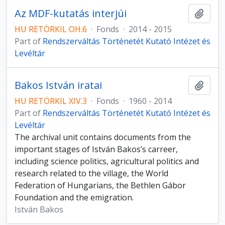
Az MDF-kutatás interjúi
Add t
HU RETÖRKIL OH.6
·
Fonds
·
2014 - 2015
Part of
Rendszerváltás Történetét Kutató Intézet és
Levéltár
Bakos István iratai
Add t
HU RETÖRKIL XIV.3
·
Fonds
·
1960 - 2014
Part of
Rendszerváltás Történetét Kutató Intézet és
Levéltár
The archival unit contains documents from the
important stages of István Bakos’s carreer,
including science politics, agricultural politics and
research related to the village, the World
Federation of Hungarians, the Bethlen Gábor
Foundation and the emigration.
István Bakos