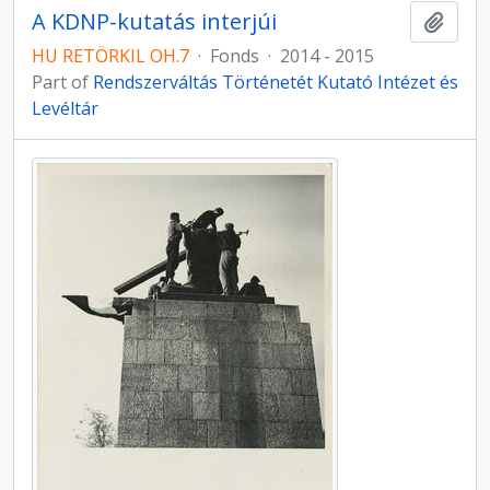
A KDNP-kutatás interjúi
Add t
HU RETÖRKIL OH.7
·
Fonds
·
2014 - 2015
Part of
Rendszerváltás Történetét Kutató Intézet és
Levéltár